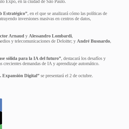
ulo Expo, en la ciudad de São Paulo.
b Estratégico”
, en el que se analizará cómo las políticas de
 atrayendo inversiones masivas en centros de datos,
.
ictor Arnaud
y
Alessandro Lombardi
,
 medios y telecomunicaciones de Deloitte; y
André Busnardo
,
e sólida para la IA del futuro”
, destacará los desafíos y
las crecientes demandas de IA y aprendizaje automático.
. Expansión Digital”
se presentará el 2 de octubre.