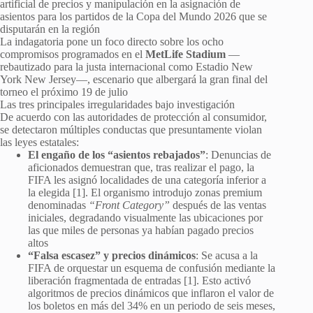
artificial de precios y manipulación en la asignación de
asientos para los partidos de la Copa del Mundo 2026 que se
disputarán en la región
La indagatoria pone un foco directo sobre los ocho
compromisos programados en el
MetLife Stadium
—
rebautizado para la justa internacional como Estadio New
York New Jersey—, escenario que albergará la gran final del
torneo el próximo 19 de julio
Las tres principales irregularidades bajo investigación
De acuerdo con las autoridades de protección al consumidor,
se detectaron múltiples conductas que presuntamente violan
las leyes estatales:
El engaño de los “asientos rebajados”
: Denuncias de
aficionados demuestran que, tras realizar el pago, la
FIFA les asignó localidades de una categoría inferior a
la elegida [1]. El organismo introdujo zonas premium
denominadas
“Front Category”
después de las ventas
iniciales, degradando visualmente las ubicaciones por
las que miles de personas ya habían pagado precios
altos
“Falsa escasez” y precios dinámicos
: Se acusa a la
FIFA de orquestar un esquema de confusión mediante la
liberación fragmentada de entradas [1]. Esto activó
algoritmos de precios dinámicos que inflaron el valor de
los boletos en más del 34% en un periodo de seis meses,