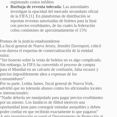
registrando costos inéditos
Burbuja de reventa tolerada
: Las autoridades
investigan la opacidad del mercado secundario oficial
de la FIFA [1]. En plataformas de distribución se
reportan reventas autorizadas de boletos para la final
con precios exorbitantes, de las cuales la federación
cobra comisiones de aproximadamente el 15%
Postura de la justicia estadounidense
La fiscal general de Nueva Jersey, Jennifer Davenport, criticó
con dureza el esquema de comercialización de la entidad
suiza:
“Ser honesto sobre la venta de boletos no es algo complicado.
Sin embargo, la FIFA ha convertido el proceso de compra
para el Mundial en un calvario de confusión, falsa escasez y
precios imposiblemente altos a expensas de los
consumidores”
Por su parte, Letitia James, fiscal general de Nueva York,
advirtió que no tolerarán abusos contra los aficionados locales
o internacionales:
“Nadie debería ser manipulado para pagar precios exorbitantes
por un asiento. Los fanáticos de fútbol merecen una
oportunidad justa para conseguir entradas asequibles y deben
poder confiar en que recibirán exactamente lo que pagaron”
A esta investigación se sumó el Departamento de Protección al