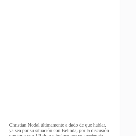
Christian Nodal últimamente a dado de que hablar,
ya sea por su situación con Belinda, por la discusión
que tuvo con J Balvin e incluso por su apariencia,