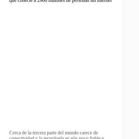
que conecte a 2900 millones de personas sin internet
Cerca de la tercera parte del mundo carece de
conectividad y la tecnología es aún poco fiable e